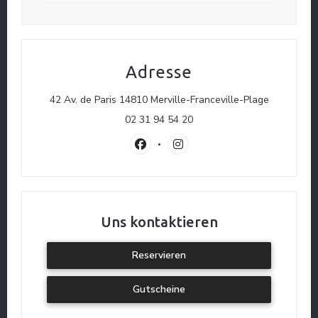
Adresse
((öffnet ei
42 Av. de Paris 14810 Merville-Franceville-Plage
02 31 94 54 20
Facebook ((öffnet ein neues Fenster
Instagram ((öffnet ein neues
Uns kontaktieren
Reservieren
Gutscheine