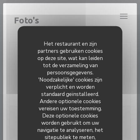
Cookies beheer paneel
L’ATRIUM CUISINE LOCALE
Foto's
Het restaurant en zijn
partners gebruiken cookies
Neem contact met ons op
op deze site, wat kan leiden
tot de verzameling van
Reserveer een tafel
persoonsgegevens.
'Noodzakelijke' cookies zijn
Vouchers
verplicht en worden
standaard geïnstalleerd.
Andere optionele cookies
vereisen uw toestemming.
Deze optionele cookies
Word op de hoogte gehouden
*
worden gebruikt om uw
Schrijf je in op onze nieuwsbrief om gepersonaliseerde
navigatie te analyseren, het
communicatie en marketingaanbiedingen per e-mail van
sitepubliek te meten,
ons te ontvangen.
L’Atrium Cuisine locale