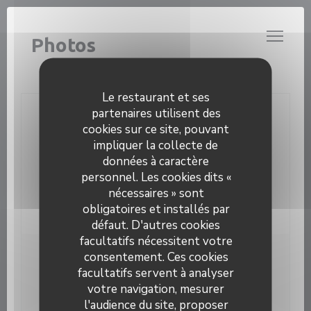
Personnalisation de vos choix en matière de cookies
L’ATRIUM CUISINE LOCALE
Photos
Le restaurant et ses
partenaires utilisent des
Nous contacter
cookies sur ce site, pouvant
impliquer la collecte de
Réserver
données à caractère
personnel. Les cookies dits «
Bons cadeaux
nécessaires » sont
obligatoires et installés par
défaut. D'autres cookies
facultatifs nécessitent votre
consentement. Ces cookies
Newsletter
*
facultatifs servent à analyser
Inscrivez-vous à notre lettre d'information pour recevoir
votre navigation, mesurer
des communications personnalisées et des offres
l'audience du site, proposer
marketing par courriel.
L’Atrium Cuisine locale