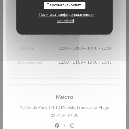
Персонализировать
В�
-
С�
Закрыто
Политика конфиденциальности
Четверг
12:00 - 13:45
19:00 - 20:45
•
undefined
Пятница
12:00 - 13:45
19:00 - 21:00
•
Суббота
12:00 - 14:00
19:00 - 21:00
•
Воскресенье
12:00 - 14:00
19:00 - 20:45
•
Место
((открывае
42 Av. de Paris 14810 Merville-Franceville-Plage
02 31 94 54 20
Facebook ((открывается в новом 
Instagram ((открывается в