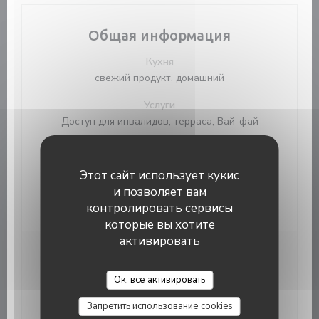
Общая информация
Кухня
свежий продукт, домашний
Услуги
Доступ для инвалидов, терраса, Вай-фай
Способы оплаты
Apple Pay, Paiement Sans Contact, Eurocard /
Этот сайт использует кукис
Mastercard, ресторан Titres, Денежные
и позволяет вам
средства, виза, проверки, American Express,
Дебетовая карточка
контролировать сервисы
которые вы хотите
активировать
Часы работы
L’Atrium Cuisine locale
Ок, все активировать
Понедельник
12:00 - 13:45
19:00 - 20:45
•
Запретить использование cookies