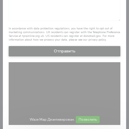
In accordance with data protection regulations, you have the right to opt out of
marketing communications. UK residents can register with the Telephone Preference
Service at
tpsonline.org.uk
. US residents can register at
donotcall.gov
. For more
information about how we process your data, please see our
privacy policy
.
Waze Map Деактивирован.
Позволить